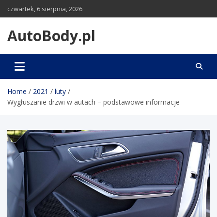
Skip
czwartek, 6 sierpnia, 2026
to
content
AutoBody.pl
Home
2021
luty
Wygłuszanie drzwi w autach – podstawowe informacje