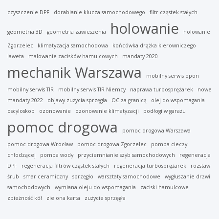
czyszczenie DPF
dorabianie klucza samochodowego
filtr cząstek stałych
holowanie
geometria 3D
geometria zawieszenia
holowanie
Zgorzelec
klimatyzacja samochodowa
końcówka drążka kierowniczego
laweta
malowanie zacisków hamulcowych
mandaty 2020
mechanik Warszawa
mobilny serwis opon
mobilny serwis TIR
mobilny serwis TIR Niemcy
naprawa turbosprężarek
nowe
mandaty 2022
objawy zużycia sprzęgła
OC za granicą
olej do wspomagania
oscyloskop
ozonowanie
ozonowanie klimatyzacji
podłogi w garażu
pomoc drogowa
pomoc drogowa Warszawa
pomoc drogowa Wrocław
pomoc drogowa Zgorzelec
pompa cieczy
chłodzącej
pompa wody
przyciemnianie szyb samochodowych
regeneracja
DPF
regeneracja filtrów cząstek stałych
regeneracja turbosprężarek
rozstaw
śrub
smar ceramiczny
sprzęgło
warsztaty samochodowe
wygłuszanie drzwi
samochodowych
wymiana oleju do wspomagania
zaciski hamulcowe
zbieżność kół
zielona karta
zużycie sprzęgła