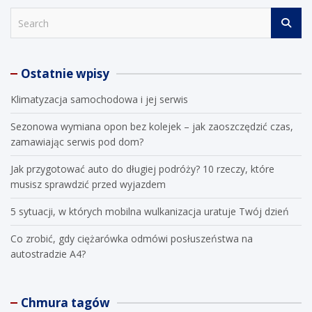
S
e
a
r
Ostatnie wpisy
c
h
Klimatyzacja samochodowa i jej serwis
Sezonowa wymiana opon bez kolejek – jak zaoszczędzić czas,
zamawiając serwis pod dom?
Jak przygotować auto do długiej podróży? 10 rzeczy, które
musisz sprawdzić przed wyjazdem
5 sytuacji, w których mobilna wulkanizacja uratuje Twój dzień
Co zrobić, gdy ciężarówka odmówi posłuszeństwa na
autostradzie A4?
Chmura tagów