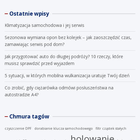
a
r
Ostatnie wpisy
c
h
Klimatyzacja samochodowa i jej serwis
Sezonowa wymiana opon bez kolejek – jak zaoszczędzić czas,
zamawiając serwis pod dom?
Jak przygotować auto do długiej podróży? 10 rzeczy, które
musisz sprawdzić przed wyjazdem
5 sytuacji, w których mobilna wulkanizacja uratuje Twój dzień
Co zrobić, gdy ciężarówka odmówi posłuszeństwa na
autostradzie A4?
Chmura tagów
czyszczenie DPF
dorabianie klucza samochodowego
filtr cząstek stałych
holowanie