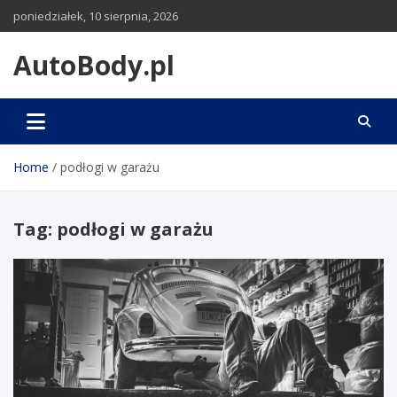
Skip
poniedziałek, 10 sierpnia, 2026
to
content
AutoBody.pl
Home
podłogi w garażu
Tag:
podłogi w garażu