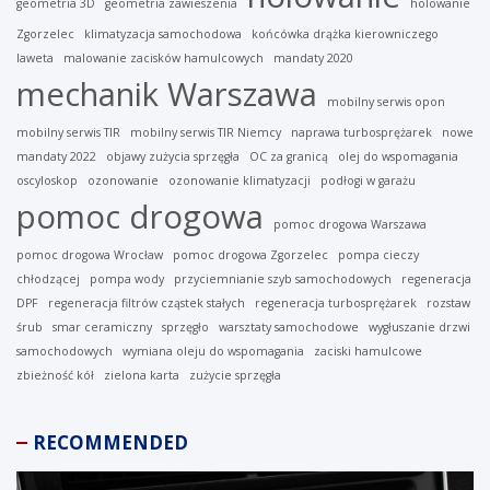
geometria 3D
geometria zawieszenia
holowanie
Zgorzelec
klimatyzacja samochodowa
końcówka drążka kierowniczego
laweta
malowanie zacisków hamulcowych
mandaty 2020
mechanik Warszawa
mobilny serwis opon
mobilny serwis TIR
mobilny serwis TIR Niemcy
naprawa turbosprężarek
nowe
mandaty 2022
objawy zużycia sprzęgła
OC za granicą
olej do wspomagania
oscyloskop
ozonowanie
ozonowanie klimatyzacji
podłogi w garażu
pomoc drogowa
pomoc drogowa Warszawa
pomoc drogowa Wrocław
pomoc drogowa Zgorzelec
pompa cieczy
chłodzącej
pompa wody
przyciemnianie szyb samochodowych
regeneracja
DPF
regeneracja filtrów cząstek stałych
regeneracja turbosprężarek
rozstaw
śrub
smar ceramiczny
sprzęgło
warsztaty samochodowe
wygłuszanie drzwi
samochodowych
wymiana oleju do wspomagania
zaciski hamulcowe
zbieżność kół
zielona karta
zużycie sprzęgła
RECOMMENDED