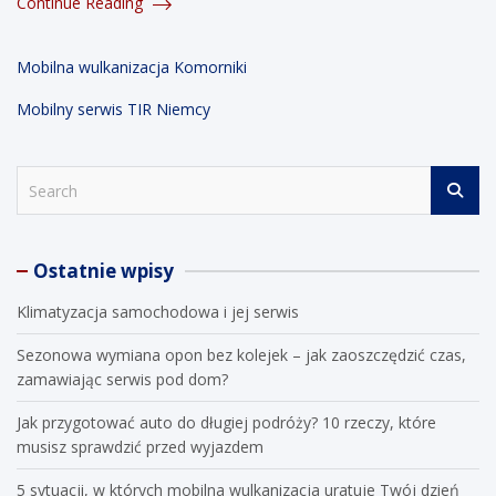
Continue Reading
Mobilna wulkanizacja Komorniki
Mobilny serwis TIR Niemcy
S
e
a
r
Ostatnie wpisy
c
h
Klimatyzacja samochodowa i jej serwis
Sezonowa wymiana opon bez kolejek – jak zaoszczędzić czas,
zamawiając serwis pod dom?
Jak przygotować auto do długiej podróży? 10 rzeczy, które
musisz sprawdzić przed wyjazdem
5 sytuacji, w których mobilna wulkanizacja uratuje Twój dzień