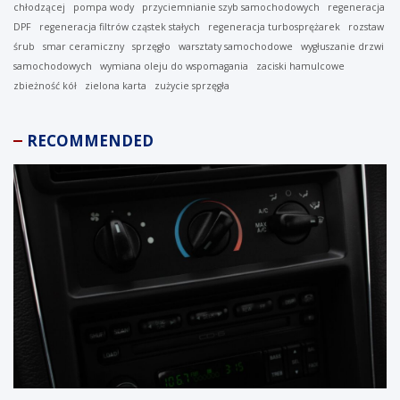
chłodzącej
pompa wody
przyciemnianie szyb samochodowych
regeneracja
DPF
regeneracja filtrów cząstek stałych
regeneracja turbosprężarek
rozstaw
śrub
smar ceramiczny
sprzęgło
warsztaty samochodowe
wygłuszanie drzwi
samochodowych
wymiana oleju do wspomagania
zaciski hamulcowe
zbieżność kół
zielona karta
zużycie sprzęgła
RECOMMENDED