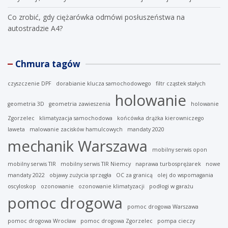
Co zrobić, gdy ciężarówka odmówi posłuszeństwa na
autostradzie A4?
Chmura tagów
czyszczenie DPF
dorabianie klucza samochodowego
filtr cząstek stałych
holowanie
geometria 3D
geometria zawieszenia
holowanie
Zgorzelec
klimatyzacja samochodowa
końcówka drążka kierowniczego
laweta
malowanie zacisków hamulcowych
mandaty 2020
mechanik Warszawa
mobilny serwis opon
mobilny serwis TIR
mobilny serwis TIR Niemcy
naprawa turbosprężarek
nowe
mandaty 2022
objawy zużycia sprzęgła
OC za granicą
olej do wspomagania
oscyloskop
ozonowanie
ozonowanie klimatyzacji
podłogi w garażu
pomoc drogowa
pomoc drogowa Warszawa
pomoc drogowa Wrocław
pomoc drogowa Zgorzelec
pompa cieczy