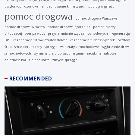
oscyloskop
ozonowanie
ozonowanie klimatyzacji
podłogi w garażu
pomoc drogowa
pomoc drogowa Warszawa
pomoc drogowa Wrocław
pomoc drogowa Zgorzelec
pompa cieczy
chłodzącej
pompa wody
przyciemnianie szyb samochodowych
regeneracja
DPF
regeneracja filtrów cząstek stałych
regeneracja turbosprężarek
rozstaw
śrub
smar ceramiczny
sprzęgło
warsztaty samochodowe
wygłuszanie drzwi
samochodowych
wymiana oleju do wspomagania
zaciski hamulcowe
zbieżność kół
zielona karta
zużycie sprzęgła
RECOMMENDED