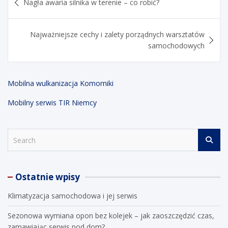
Nagła awaria silnika w terenie – co robić?
wpisu
Najważniejsze cechy i zalety porządnych warsztatów
samochodowych
Mobilna wulkanizacja Komorniki
Mobilny serwis TIR Niemcy
S
e
a
r
Ostatnie wpisy
c
h
Klimatyzacja samochodowa i jej serwis
Sezonowa wymiana opon bez kolejek – jak zaoszczędzić czas,
zamawiając serwis pod dom?