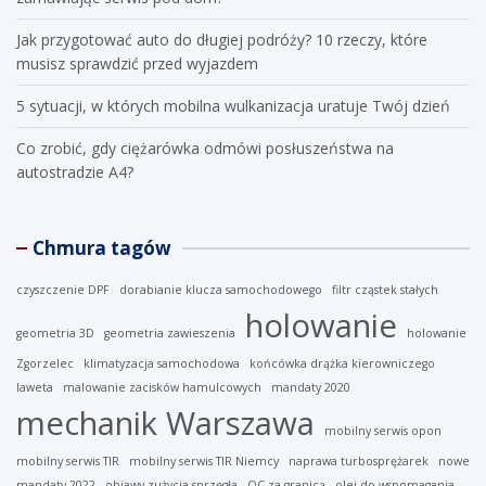
Jak przygotować auto do długiej podróży? 10 rzeczy, które
musisz sprawdzić przed wyjazdem
5 sytuacji, w których mobilna wulkanizacja uratuje Twój dzień
Co zrobić, gdy ciężarówka odmówi posłuszeństwa na
autostradzie A4?
Chmura tagów
czyszczenie DPF
dorabianie klucza samochodowego
filtr cząstek stałych
holowanie
geometria 3D
geometria zawieszenia
holowanie
Zgorzelec
klimatyzacja samochodowa
końcówka drążka kierowniczego
laweta
malowanie zacisków hamulcowych
mandaty 2020
mechanik Warszawa
mobilny serwis opon
mobilny serwis TIR
mobilny serwis TIR Niemcy
naprawa turbosprężarek
nowe
mandaty 2022
objawy zużycia sprzęgła
OC za granicą
olej do wspomagania