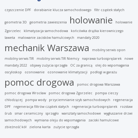
czyszczenie DPF
dorabianie klucza samochodowego
filtr cząstek stałych
holowanie
geometria 3D
geometria zawieszenia
holowanie
Zgorzelec
klimatyzacja samochodowa
końcówka drążka kierowniczego
laweta
malowanie zacisków hamulcowych
mandaty 2020
mechanik Warszawa
mobilny serwis opon
mobilny serwis TIR
mobilny serwis TIR Niemcy
naprawa turbosprężarek
nowe
mandaty 2022
objawy zużycia sprzęgła
OC za granicą
olej do wspomagania
oscyloskop
ozonowanie
ozonowanie klimatyzacji
podłogi w garażu
pomoc drogowa
pomoc drogowa Warszawa
pomoc drogowa Wrocław
pomoc drogowa Zgorzelec
pompa cieczy
chłodzącej
pompa wody
przyciemnianie szyb samochodowych
regeneracja
DPF
regeneracja filtrów cząstek stałych
regeneracja turbosprężarek
rozstaw
śrub
smar ceramiczny
sprzęgło
warsztaty samochodowe
wygłuszanie drzwi
samochodowych
wymiana oleju do wspomagania
zaciski hamulcowe
zbieżność kół
zielona karta
zużycie sprzęgła