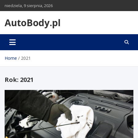
Skip
niedziela, 9 sierpnia, 2026
to
content
AutoBody.pl
Home
2021
Rok:
2021