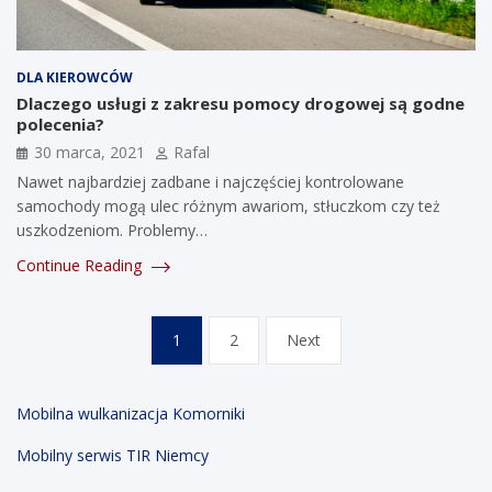
DLA KIEROWCÓW
Dlaczego usługi z zakresu pomocy drogowej są godne
polecenia?
30 marca, 2021
Rafal
Nawet najbardziej zadbane i najczęściej kontrolowane
samochody mogą ulec różnym awariom, stłuczkom czy też
uszkodzeniom. Problemy…
Continue Reading
Stronicowanie
1
2
Next
wpisów
Mobilna wulkanizacja Komorniki
Mobilny serwis TIR Niemcy