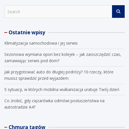
S
e
a
r
Ostatnie wpisy
c
h
Klimatyzacja samochodowa i jej serwis
Sezonowa wymiana opon bez kolejek – jak zaoszczędzić czas,
zamawiając serwis pod dom?
Jak przygotować auto do długiej podróży? 10 rzeczy, które
musisz sprawdzić przed wyjazdem
5 sytuacji, w których mobilna wulkanizacja uratuje Twój dzień
Co zrobić, gdy ciężarówka odmówi posłuszeństwa na
autostradzie A4?
Chmura tagów