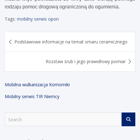
rodzaju pomoc drogową ograniczoną do ogumienia.
Tags:
mobilny serwis opon
Nawigacja
Podstawowe informacje na temat smaru ceramicznego
wpisu
Rozstaw śrub i jego prawidłowy pomiar
Mobilna wulkanizacja Komorniki
Mobilny serwis TIR Niemcy
S
e
a
r