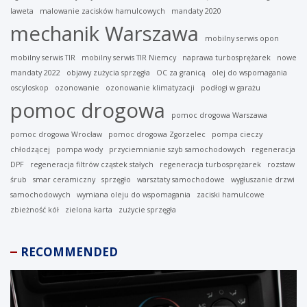
laweta
malowanie zacisków hamulcowych
mandaty 2020
mechanik Warszawa
mobilny serwis opon
mobilny serwis TIR
mobilny serwis TIR Niemcy
naprawa turbosprężarek
nowe
mandaty 2022
objawy zużycia sprzęgła
OC za granicą
olej do wspomagania
oscyloskop
ozonowanie
ozonowanie klimatyzacji
podłogi w garażu
pomoc drogowa
pomoc drogowa Warszawa
pomoc drogowa Wrocław
pomoc drogowa Zgorzelec
pompa cieczy
chłodzącej
pompa wody
przyciemnianie szyb samochodowych
regeneracja
DPF
regeneracja filtrów cząstek stałych
regeneracja turbosprężarek
rozstaw
śrub
smar ceramiczny
sprzęgło
warsztaty samochodowe
wygłuszanie drzwi
samochodowych
wymiana oleju do wspomagania
zaciski hamulcowe
zbieżność kół
zielona karta
zużycie sprzęgła
RECOMMENDED