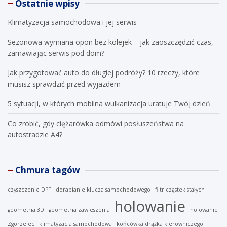
Ostatnie wpisy
c
h
Klimatyzacja samochodowa i jej serwis
Sezonowa wymiana opon bez kolejek – jak zaoszczędzić czas,
zamawiając serwis pod dom?
Jak przygotować auto do długiej podróży? 10 rzeczy, które
musisz sprawdzić przed wyjazdem
5 sytuacji, w których mobilna wulkanizacja uratuje Twój dzień
Co zrobić, gdy ciężarówka odmówi posłuszeństwa na
autostradzie A4?
Chmura tagów
czyszczenie DPF
dorabianie klucza samochodowego
filtr cząstek stałych
holowanie
geometria 3D
geometria zawieszenia
holowanie
Zgorzelec
klimatyzacja samochodowa
końcówka drążka kierowniczego